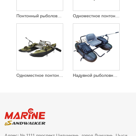
Понтонный рыболовный плот
Одноместное понтонное рыболовное судно
Одноместное понтонное рыболовное судно
Надувной рыболовный понтон
Адрес: № 1111 проспект Цидуннань, город Луншань, Цыси,